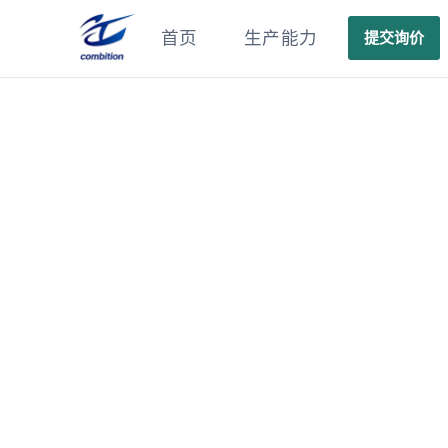
首页
生产能力
提交询价
精密零件
产品分类: 医疗配件
机器人连接件，焊接，镀铬处理
‹